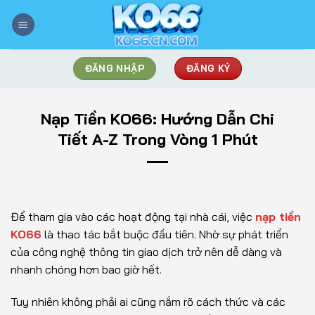
Bỏ
qua
nội
dung
ĐĂNG NHẬP
ĐĂNG KÝ
Nạp Tiền KO66: Hướng Dẫn Chi
Tiết A-Z Trong Vòng 1 Phút
Để tham gia vào các hoạt động tại nhà cái, việc
nạp tiền
KO66
là thao tác bắt buộc đầu tiên. Nhờ sự phát triển
của công nghệ thông tin giao dịch trở nên dễ dàng và
nhanh chóng hơn bao giờ hết.
Tuy nhiên không phải ai cũng nắm rõ cách thức và các