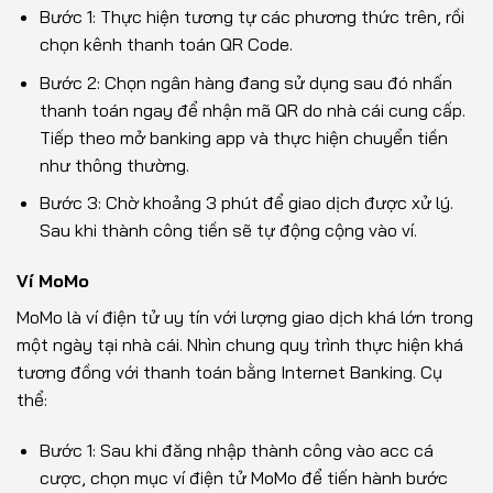
Bước 1: Thực hiện tương tự các phương thức trên, rồi
chọn kênh thanh toán QR Code.
Bước 2: Chọn ngân hàng đang sử dụng sau đó nhấn
thanh toán ngay để nhận mã QR do nhà cái cung cấp.
Tiếp theo mở banking app và thực hiện chuyển tiền
như thông thường.
Bước 3: Chờ khoảng 3 phút để giao dịch được xử lý.
Sau khi thành công tiền sẽ tự động cộng vào ví.
Ví MoMo
MoMo là ví điện tử uy tín với lượng giao dịch khá lớn trong
một ngày tại nhà cái. Nhìn chung quy trình thực hiện khá
tương đồng với thanh toán bằng Internet Banking. Cụ
thể:
Bước 1: Sau khi đăng nhập thành công vào acc cá
cược, chọn mục ví điện tử MoMo để tiến hành bước