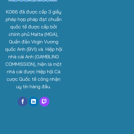
KO66 đã được cấp 3 giấy
phép hợp pháp đạt chuẩn
quốc tế được cấp bởi
chính phủ Malta (MGA),
Quần đảo Virgin Vương
quốc Anh (BVI) và Hiệp hội
nhà cái Anh (GAMBLING
COMMISSION), hiện là một
nhà cái được Hiệp hội Cá
cược Quốc tế công nhận
uy tín hàng đầu.