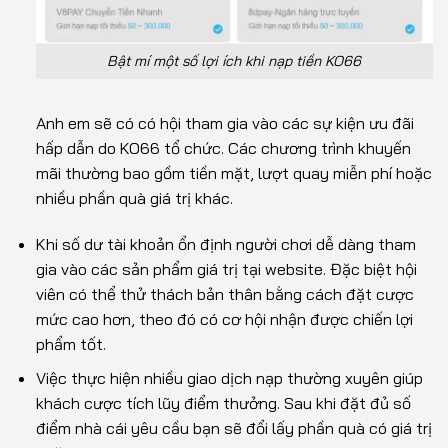
Bật mí một số lợi ích khi nạp tiền KO66
Anh em sẽ có có hội tham gia vào các sự kiện ưu đãi
hấp dẫn do KO66 tổ chức. Các chương trình khuyến
mãi thường bao gồm tiền mặt, lượt quay miễn phí hoặc
nhiều phần quà giá trị khác.
Khi số dư tài khoản ổn định người chơi dễ dàng tham
gia vào các sản phẩm giá trị tại website. Đặc biệt hội
viên có thể thử thách bản thân bằng cách đặt cược
mức cao hơn, theo đó có cơ hội nhận được chiến lợi
phẩm tốt.
Việc thực hiện nhiều giao dịch nạp thường xuyên giúp
khách cược tích lũy điểm thưởng. Sau khi đặt đủ số
điểm nhà cái yêu cầu bạn sẽ đổi lấy phần quà có giá trị