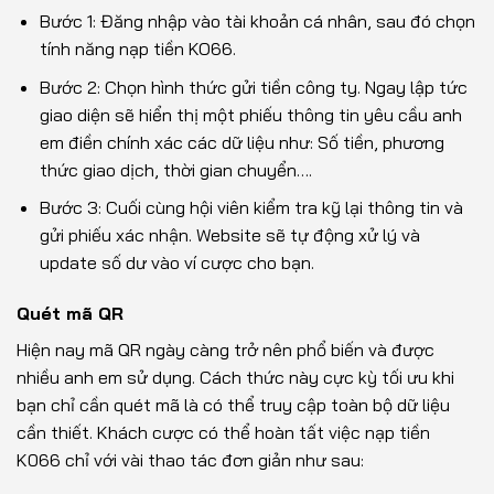
Bước 1: Đăng nhập vào tài khoản cá nhân, sau đó chọn
tính năng nạp tiền KO66.
Bước 2: Chọn hình thức gửi tiền công ty. Ngay lập tức
giao diện sẽ hiển thị một phiếu thông tin yêu cầu anh
em điền chính xác các dữ liệu như: Số tiền, phương
thức giao dịch, thời gian chuyển….
Bước 3: Cuối cùng hội viên kiểm tra kỹ lại thông tin và
gửi phiếu xác nhận. Website sẽ tự động xử lý và
update số dư vào ví cược cho bạn.
Quét mã QR
Hiện nay mã QR ngày càng trở nên phổ biến và được
nhiều anh em sử dụng. Cách thức này cực kỳ tối ưu khi
bạn chỉ cần quét mã là có thể truy cập toàn bộ dữ liệu
cần thiết. Khách cược có thể hoàn tất việc nạp tiền
K066 chỉ với vài thao tác đơn giản như sau: