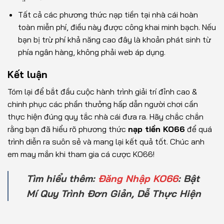
Tất cả các phương thức nạp tiền tại nhà cái hoàn
toàn miễn phí, điều này được công khai minh bạch. Nếu
bạn bị trừ phí khả năng cao đây là khoản phát sinh từ
phía ngân hàng, không phải web áp dụng.
Kết luận
Tóm lại để bắt đầu cuộc hành trình giải trí đỉnh cao &
chinh phục các phần thưởng hấp dẫn người chơi cần
thực hiện đúng quy tắc nhà cái đưa ra. Hãy chắc chắn
rằng bạn đã hiểu rõ phương thức
nạp tiền KO66
để quá
trình diễn ra suôn sẻ và mang lại kết quả tốt. Chúc anh
em may mắn khi tham gia cá cược KO66!
Tìm hiểu thêm:
Đăng Nhập KO66
: Bật
Mí Quy Trình Đơn Giản, Dễ Thực Hiện