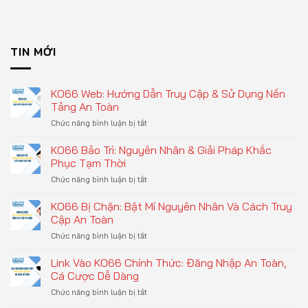
TIN MỚI
KO66 Web: Hướng Dẫn Truy Cập & Sử Dụng Nền
Tảng An Toàn
Chức năng bình luận bị tắt
ở
KO66
Web:
KO66 Bảo Trì: Nguyên Nhân & Giải Pháp Khắc
Hướng
Phục Tạm Thời
Dẫn
Chức năng bình luận bị tắt
ở
Truy
KO66
Cập
Bảo
KO66 Bị Chặn: Bật Mí Nguyên Nhân Và Cách Truy
&
Trì:
Sử
Cập An Toàn
Nguyên
Dụng
Chức năng bình luận bị tắt
ở
Nhân
Nền
KO66
&
Tảng
Bị
Link Vào KO66 Chính Thức: Đăng Nhập An Toàn,
Giải
An
Chặn:
Pháp
Cá Cược Dễ Dàng
Toàn
Bật
Khắc
Chức năng bình luận bị tắt
ở
Mí
Phục
Link
Nguyên