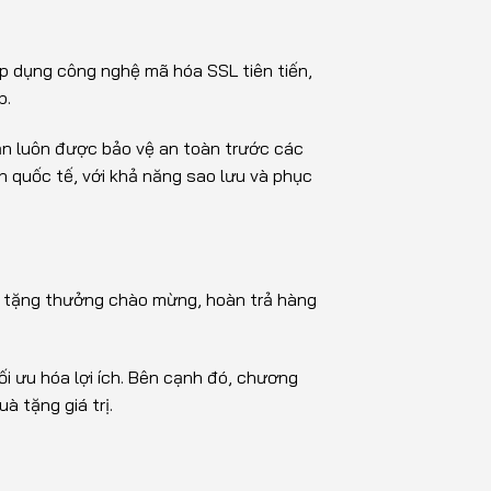
áp dụng công nghệ mã hóa SSL tiên tiến,
p.
ạn luôn được bảo vệ an toàn trước các
ẩn quốc tế, với khả năng sao lưu và phục
ư tặng thưởng chào mừng, hoàn trả hàng
tối ưu hóa lợi ích. Bên cạnh đó, chương
à tặng giá trị.