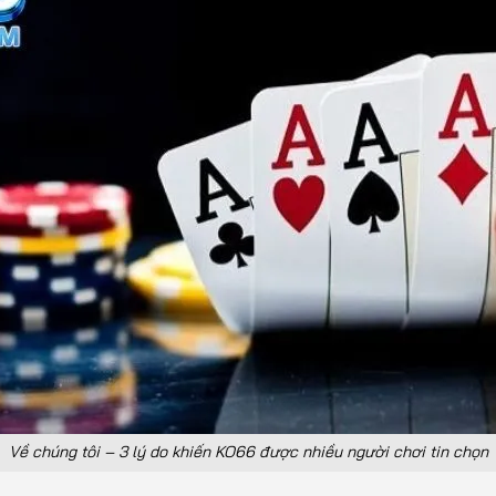
Về chúng tôi – 3 lý do khiến KO66 được nhiều người chơi tin chọn