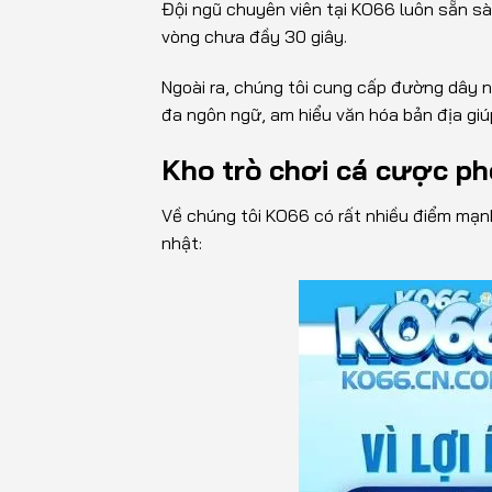
Đội ngũ chuyên viên tại KO66 luôn sẵn sà
vòng chưa đầy 30 giây.
Ngoài ra, chúng tôi cung cấp đường dây n
đa ngôn ngữ, am hiểu văn hóa bản địa giú
Kho trò chơi cá cược ph
Về chúng tôi KO66 có rất nhiều điểm mạnh
nhật: