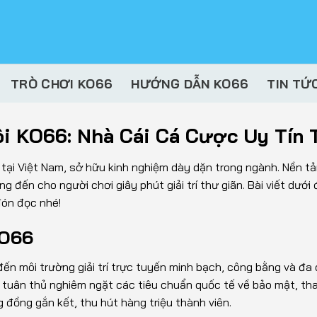
TRÒ CHƠI KO66
HƯỚNG DẪN KO66
TIN TỨ
i KO66: Nhà Cái Cá Cược Uy Tín 
n tại Việt Nam, sở hữu kinh nghiệm dày dặn trong ngành. Nền 
đến cho người chơi giây phút giải trí thư giãn. Bài viết dưới
đón đọc nhé!
KO66
n môi trường giải trí trực tuyến minh bạch, công bằng và đa
g tuân thủ nghiêm ngặt các tiêu chuẩn quốc tế về bảo mật, th
đồng gắn kết, thu hút hàng triệu thành viên.