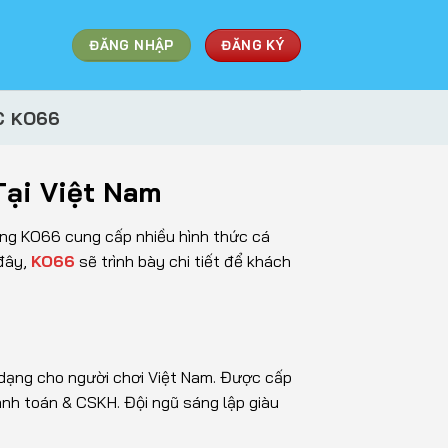
ĐĂNG NHẬP
ĐĂNG KÝ
C KO66
Tại Việt Nam
tảng KO66 cung cấp nhiều hình thức cá
 đây,
KO66
sẽ trình bày chi tiết để khách
 dạng cho người chơi Việt Nam. Được cấp
anh toán & CSKH. Đội ngũ sáng lập giàu