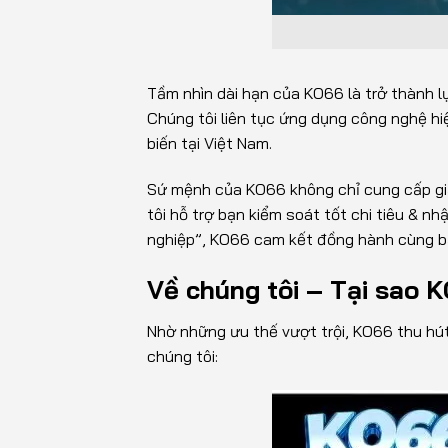
Tầm nhìn dài hạn của KO66 là trở thành l
Chúng tôi liên tục ứng dụng công nghệ hi
biến tại Việt Nam.
Sứ mệnh của KO66 không chỉ cung cấp giải
tôi hỗ trợ bạn kiểm soát tốt chi tiêu & 
nghiệp”, KO66 cam kết đồng hành cùng bạ
Về chúng tôi – Tại sao 
Nhờ những ưu thế vượt trội, KO66 thu hút
chúng tôi: