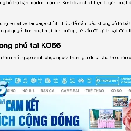
ng hỗ trợ bạn mọi lúc mọi nơi. Kênh live chat trực tuyến hoạt
óng, email và fanpage chính thức để đảm bảo không bỏ lỡ bất 
p giải quyết linh hoạt mọi tình huống, từ vấn đề kỹ thuật đến
ong phú tại KO66
 lớn nhất giúp chinh phục người tham gia đó là kho trò chơi 