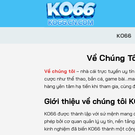
Bỏ
qua
nội
dung
KO66
Về Chúng Tô
Về chúng tôi
– nhà cái trực tuyến uy tí
cược như thể thao, bắn cá, game bài…mang 
hàng yên tâm hạ tiền khi tham gia, cùng 
Giới thiệu về chúng tôi 
KO66 được thành lập với sứ mệnh mang đế
phép bởi cơ quan quản lý uy tín, nền tản
kinh nghiệm đã biến KO66 thành một cộng 